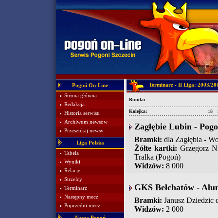
Terminarz - II Liga: 2003/20
Pogoń On-Line
Strona główna
Runda:
Redakcja
Kolejka:
18
Historia serwisu
Archiwum newsów
Zagłębie Lubin - Pogo
Przeszukaj newsy
Bramki:
dla Zagłębia - Wo
Liga Polska
Żółte kartki:
Grzegorz Ni
Tabela
Trałka (Pogoń)
Wyniki
Widzów:
8 000
Relacje
Strzelcy
GKS Bełchatów - Alum
Terminarz
Następny mecz
Bramki:
Janusz Dziedzic d
Poprzedni mecz
Widzów:
2 000
Nasza Pogoń