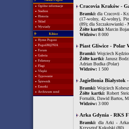
Cracovia Kraków - Ga
Ogólne informacje
Stadion
Bramki:
dla Cracovii - Kr
Historia
(17-wolny, 42-wolny), Pi
Skład
(89); dla Szczakowianki -
Wywiady
Żółte kartki:
Marcin Bojar
Widzów:
8 000
Kibice
Hymn Pogoni
Piast Gliwice - Polar 
PogońM@NIA
Forum
Bramki:
Wojciech Kędzior
Galeria
Żółte kartki:
Janusz Bodzi
Felietony
Adrian Budka (Polar)
Flagi
Widzów:
1 500
Vlepki
Typowanie
Jagiellonia Białystok
Śpiewnik
Emotki
Bramki:
Wojciech Kobesz
Archiwum sond
Żółte kartki:
Robert Steic
Fornalik, Dawid Bartos, M
Widzów:
3 000
Arka Gdynia - RKS F
Bramki:
dla Arki - Arka
Krzysztof Kukulski (80)